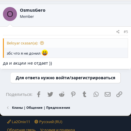
OsmusGero
O
Member
#5
Beloyar сказал(а):
збс что я не донил
да и акции не отдает ))
Для ответа нужно войти/зарегистрироваться
Facebook
Twitter
Reddit
Pinterest
Tumblr
WhatsApp
Электрон
Ссы
Поделиться:
Кланы | Общение | Предложения
La2Onix11
Русский (RU)
Обратная связь
Условия и правила