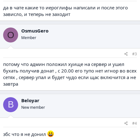
да в чате какие то иероглифы написали и после этого
зависло, и теперь не заходит
OsmusGero
O
Member
#3
потому что админ положил хуище на сервер и ушел
бухать получив донат , с 20.00 его тупо нет игнор во всех
сетях , сервер упал и будет чудо если щас включится а не
завтра
Beloyar
B
New member
#4
збс что я не донил