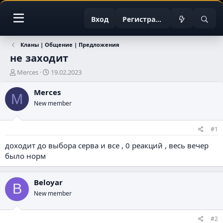
Вход
Регистрация
Кланы | Общение | Предложения
не заходит
А
Д
Merces
19.02.2023
в
а
т
т
Merces
M
о
а
New member
р
н
т
а
е
ч
#1
м
а
ы
л
доходит до выбора серва и все , 0 реакций , весь вечер
а
было норм
Beloyar
B
New member
#2