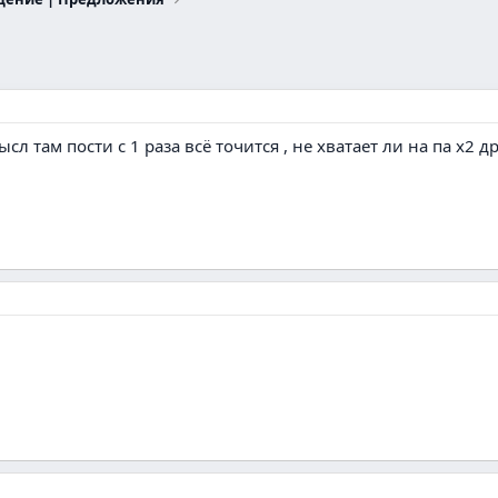
сл там пости с 1 раза всё точится , не хватает ли на па х2 др