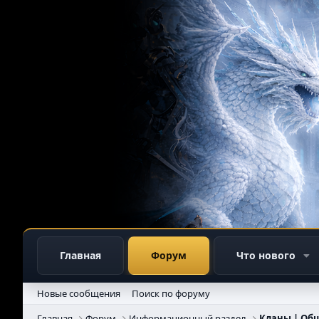
Главная
Форум
Что нового
Новые сообщения
Поиск по форуму
Главная
Форум
Информационный раздел
Кланы | Об