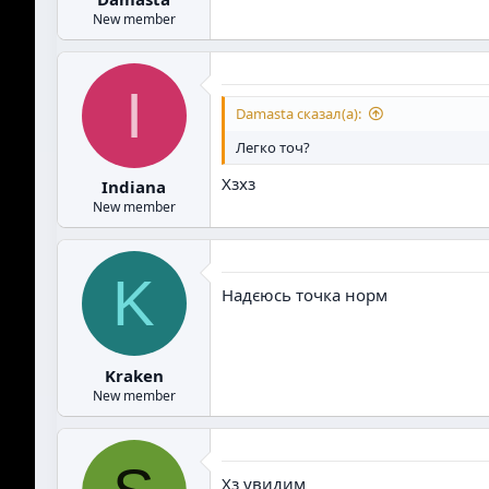
New member
I
Damasta сказал(а):
Легко точ?
Хзхз
Indiana
New member
K
Надєюсь точка норм
Kraken
New member
Хз увидим