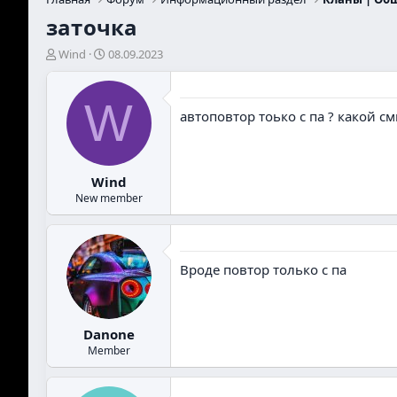
заточка
А
Д
Wind
08.09.2023
в
а
т
т
о
а
W
автоповтор тоько с па ? какой смы
р
н
т
а
е
ч
м
а
Wind
ы
л
а
New member
Вроде повтор только с па
Danone
Member