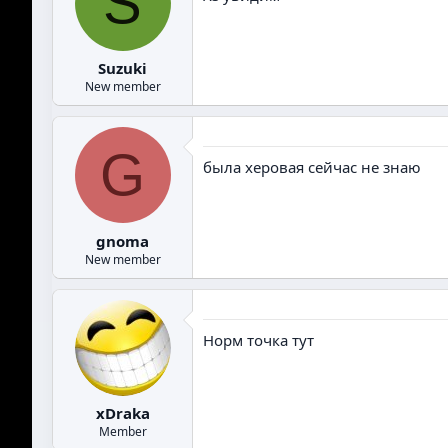
S
Suzuki
New member
G
была херовая сейчас не знаю
gnoma
New member
Норм точка тут
xDraka
Member