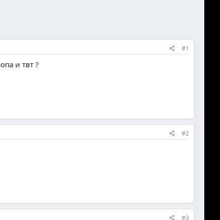
#1
опа и твт ?
#2
#3