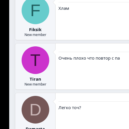
F
Хлам
Fiksik
New member
T
Очень плохо что повтор с па
Tiran
New member
D
Легко точ?
Damasta