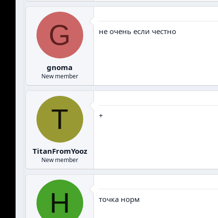
G
не очень если честно
gnoma
New member
T
+
TitanFromYooz
New member
H
точка норм