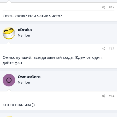
#12
Связь какая? Или чатик чисто?
xDraka
Member
#13
Оникс лучший, всегда залетай сюда. Ждём сегодня,
дайте фан
OsmusGero
O
Member
#14
кто то подлиза ))