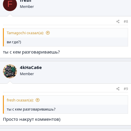
F
Member
#8
Tamagochi сказал(а):
ви где?)
ты с кем разговариваешь?
4kHaCa6e
Member
#9
fresh сказал(а):
ты с кем разговариваешь?
Просто накрут комментов)