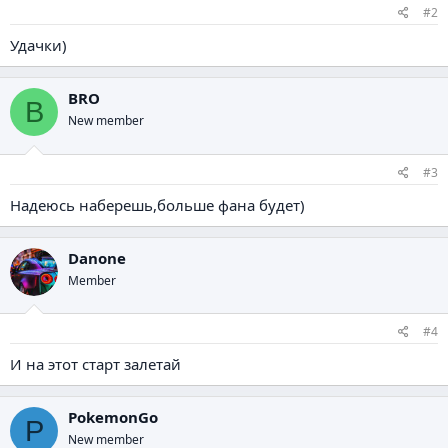
#2
Удачки)
BRO
B
New member
#3
Надеюсь наберешь,больше фана будет)
Danone
Member
#4
И на этот старт залетай
PokemonGo
P
New member