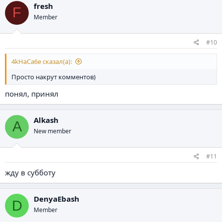
fresh
F
Member
#10
4kHaCa6e сказал(а):
Просто накрут комментов)
понял, принял
Alkash
A
New member
#11
жду в субботу
DenyaEbash
D
Member