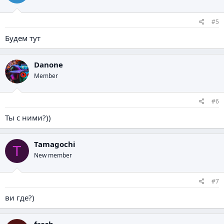
#5
Будем тут
Danone
Member
#6
Ты с ними?))
Tamagochi
T
New member
#7
ви где?)
fresh