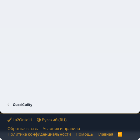
GucciGuilty
La2Onix11
Русский (RU)
Обратная связь
Условия и правила
Политика конфиденциальности
Помощь
Главная
R
S