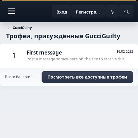
Вход
Регистрация
GucciGuilty
Трофеи, присуждённые GucciGuilty
First message
16.02.2023
1
Post a message somewhere on the site to receive this.
Посмотреть все доступные трофеи
Всего баллов: 1