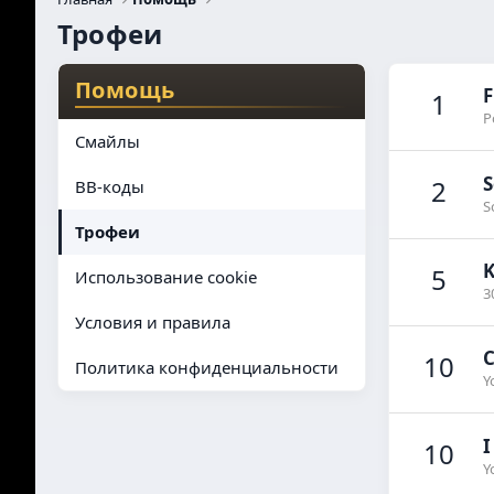
Трофеи
Помощь
F
1
P
Смайлы
S
2
BB-коды
S
Трофеи
K
5
Использование cookie
3
Условия и правила
C
10
Политика конфиденциальности
Y
I
10
Y