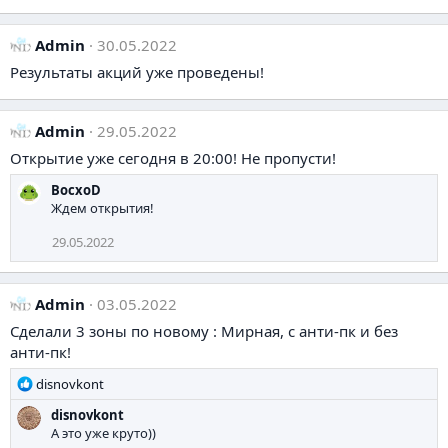
Admin
30.05.2022
Результаты акций уже проведены!
Admin
29.05.2022
Открытие уже сегодня в 20:00! Не пропусти!
BocxoD
Ждем открытия!
29.05.2022
Admin
03.05.2022
Сделали 3 зоны по новому : Мирная, с анти-пк и без
анти-пк!
Р
disnovkont
е
disnovkont
а
А это уже круто))
к