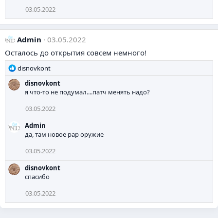
ц
03.05.2022
и
и
:
Admin
03.05.2022
Осталось до открытия совсем немного!
Р
disnovkont
е
disnovkont
а
я что-то не подумал....патч менять надо?
к
ц
03.05.2022
и
и
Admin
:
да, там новое рар оружие
03.05.2022
disnovkont
спасибо
03.05.2022