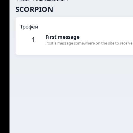
SCORPION
Трофеи
First message
1
Post a message somewhere on the site to receive 