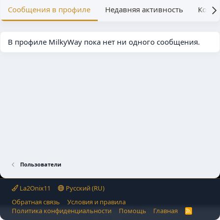
Сообщения в профиле
Недавняя активность
Конте
В профиле MilkyWay пока нет ни одного сообщения.
Пользователи
La2Onix11
Русский (RU)
Обратная связь
Условия и правила
Политика конфиденциальности
Помощь
Главная
R
S