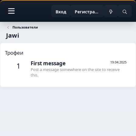
Вход
Регистрация
Пользователи
Jawi
Трофеи
First message
19.04.2025
1
Post a message somewhere on the site to receive
this.