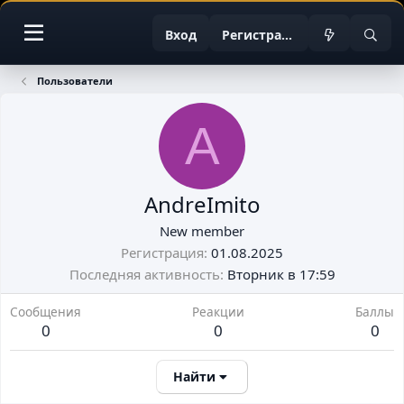
Вход
Регистрация
Пользователи
A
AndreImito
New member
Регистрация
01.08.2025
Последняя активность
Вторник в 17:59
Сообщения
Реакции
Баллы
0
0
0
Найти