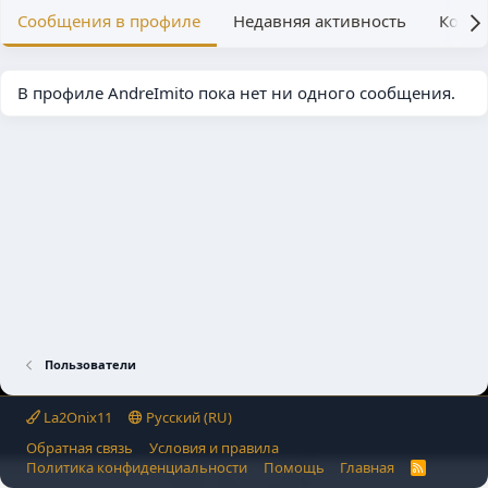
Сообщения в профиле
Недавняя активность
Конте
В профиле AndreImito пока нет ни одного сообщения.
Пользователи
La2Onix11
Русский (RU)
Обратная связь
Условия и правила
Политика конфиденциальности
Помощь
Главная
R
S